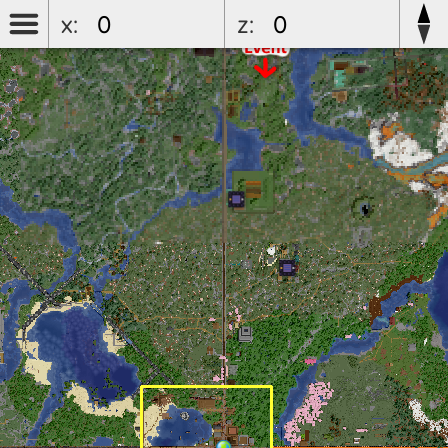
x:
z: